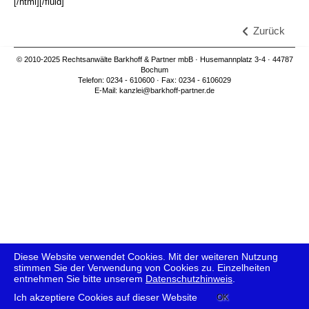
[/html][/fluid]
Zurück
© 2010-2025 Rechtsanwälte Barkhoff & Partner mbB · Husemannplatz 3-4 · 44787
Bochum
Telefon: 0234 - 610600 · Fax: 0234 - 6106029
E-Mail:
kanzlei@barkhoff-partner.de
Diese Website verwendet Cookies. Mit der weiteren Nutzung
stimmen Sie der Verwendung von Cookies zu. Einzelheiten
entnehmen Sie bitte unserem
Datenschutzhinweis
.
IMPRESSUM
|
DATENSCHUTZERKLÄRUNG
Ich akzeptiere Cookies auf dieser Website
OK