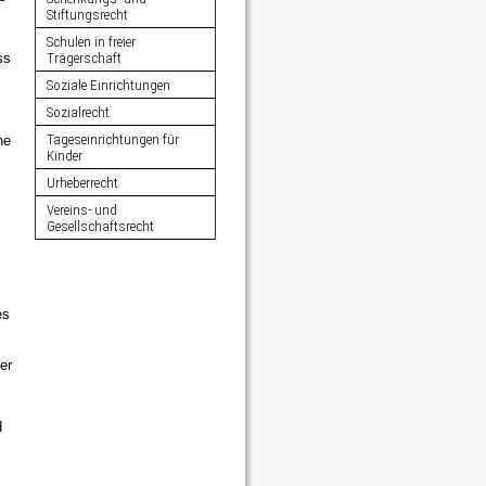
Stiftungsrecht
Schulen in freier
ss
Trägerschaft
Soziale Einrichtungen
Sozialrecht
Tageseinrichtungen für
ne
Kinder
Urheberrecht
Vereins- und
Gesellschaftsrecht
es
er
d