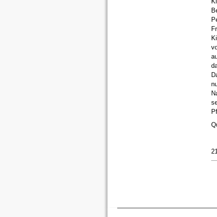
Ki
Be
Pe
F
K
vo
au
da
D
nu
N
se
Pf
Q
2