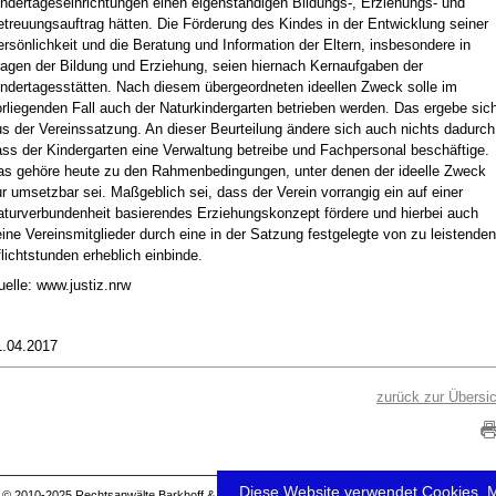
ndertageseinrichtungen einen eigenständigen Bildungs-, Erziehungs- und
treuungsauftrag hätten. Die Förderung des Kindes in der Entwicklung seiner
rsönlichkeit und die Beratung und Information der Eltern, insbesondere in
ragen der Bildung und Erziehung, seien hiernach Kernaufgaben der
indertagesstätten. Nach diesem übergeordneten ideellen Zweck solle im
rliegenden Fall auch der Naturkindergarten betrieben werden. Das ergebe sic
s der Vereinssatzung. An dieser Beurteilung ändere sich auch nichts dadurch
ss der Kindergarten eine Verwaltung betreibe und Fachpersonal beschäftige.
as gehöre heute zu den Rahmenbedingungen, unter denen der ideelle Zweck
r umsetzbar sei. Maßgeblich sei, dass der Verein vorrangig ein auf einer
aturverbundenheit basierendes Erziehungskonzept fördere und hierbei auch
ine Vereinsmitglieder durch eine in der Satzung festgelegte von zu leistenden
lichtstunden erheblich einbinde.
uelle:
www.justiz.nrw
1.04.2017
zurück zur Übersic
Diese Website verwendet Cookies. M
© 2010-2025 Rechtsanwälte Barkhoff & Partner mbB · Husemannplatz 3-4 · 44787 Bochum