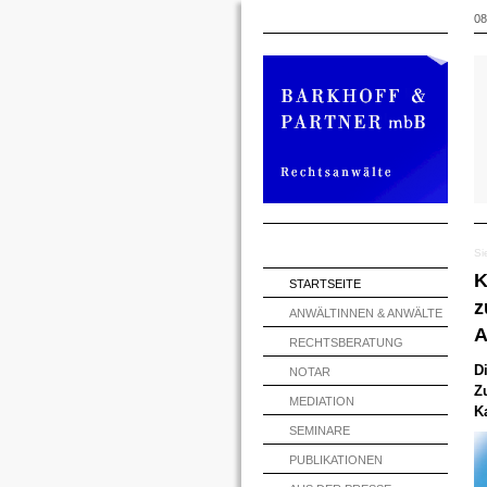
08
Si
K
STARTSEITE
z
ANWÄLTINNEN & ANWÄLTE
A
RECHTSBERATUNG
D
NOTAR
Z
MEDIATION
K
SEMINARE
PUBLIKATIONEN