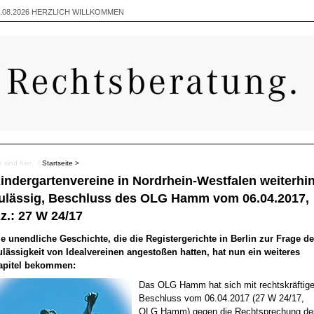
.08.2026
HERZLICH WILLKOMMEN
e sind hier: /
Startseite >
indergartenvereine in Nordrhein-Westfalen weiterhi
ulässig, Beschluss des OLG Hamm vom 06.04.2017,
z.: 27 W 24/17
ie unendliche Geschichte, die die Registergerichte in Berlin zur Frage de
ulässigkeit von Idealvereinen angestoßen hatten, hat nun ein weiteres
apitel bekommen:
Das OLG Hamm hat sich mit rechtskräftig
Beschluss vom 06.04.2017 (27 W 24/17,
OLG Hamm) gegen die Rechtsprechung de