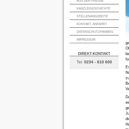
AUS DER PRESSE
KANZLEIGESCHICHTE
STELLENANGEBOTE
KONTAKT, ANFAHRT
DATENSCHUTZHINWEIS
IMPRESSUM
ge
Ob
b
DIREKT-KONTAKT
f
Tel:
0234 - 610 600
E
Na
zu
B
Ve
D
e
ge
J
di
H