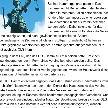
Berliner Kammergerichts gestellt. Das
Kammergericht Berlin hatte in den letzten
Jahren in mehreren Fällen entschieden, da
Kindergärten zumindest ab einer gewissen
Größenordnung nicht als Verein betrieben
werden dürfen. Dabei spielte es für das
Kammergericht keine Rolle, dass die Verei
meinnützig waren und nicht gewinnorientiert arbeiteten. Andere
erlandesgerichte (Schleswig-Holstein, Stuttgart, Brandenburg) hatten sich
ereits gegen die Rechtsprechung des Kammergerichts ausgesprochen. Nun
olgt auch das OLG Hamm.
s ging in dem Fall, den das OLG Hamm zu entscheiden hatte, um einen
turkindergarten, der in Form eines Vereins betrieben werden sollte. Das
ständige Amtsgericht hatte die Eintragung des Vereins abgelehnt mit der
egründung, dass kein ideeller Verein gegeben sei, wenn der Hauptzweck dies
reins das Unterhalten eines Kindergartens sei.
as OLG Hamm entschied dagegen, dass der Betrieb eines Kindergartens imm
in „bloßer“ Nebenzweck sei, der in den Dienst des Hauptzwecks des Vereins
stellt werde. Der eigentliche Zweck des Vereins sei die Kinder- und
ugenderziehung im Rahmen eines bestimmten pädagogischen Vorhabens. Un
eser Zweck sei eindeutig ideeller Natur. Zur Begründung bezog sich das OLG
amm auch auf das nordrhein-westfälische Kinderbildungsgesetz, wonach