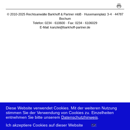
© 2010-2025 Rechtsanwälte Barkhoff & Partner mbB · Husemannplatz 3-4 · 44787
Bochum
Telefon: 0234 - 610600 · Fax: 0234 - 6106029
E-Mail:
kanzlei@barkhoff-partner.de
Diese Website verwendet Cookies. Mit der weiteren Nutzung
stimmen Sie der Verwendung von Cookies zu. Einzelheiten
entnehmen Sie bitte unserem
Datenschutzhinweis
.
IMPRESSUM
|
DATENSCHUTZERKLÄRUNG
Ich akzeptiere Cookies auf dieser Website
OK