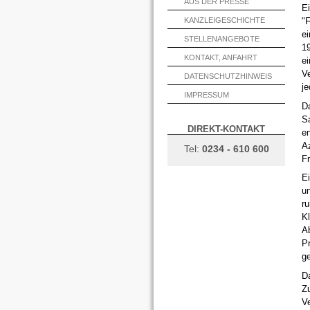
AUS DER PRESSE
Ei
KANZLEIGESCHICHTE
"F
ei
STELLENANGEBOTE
1
KONTAKT, ANFAHRT
ei
Ve
DATENSCHUTZHINWEIS
je
IMPRESSUM
Da
Sa
DIREKT-KONTAKT
en
A
Tel:
0234 - 610 600
Fr
E
u
ru
K
A
Pr
ge
D
Z
Ve