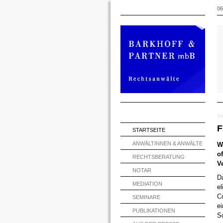
06
Si
F
STARTSEITE
ANWÄLTINNEN & ANWÄLTE
W
o
RECHTSBERATUNG
V
NOTAR
Da
MEDIATION
el
Co
SEMINARE
ei
PUBLIKATIONEN
S