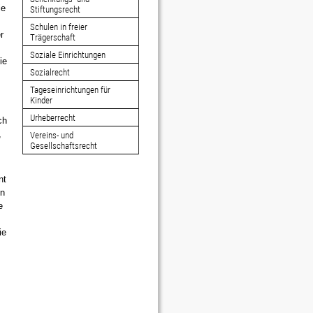
ie
Stiftungsrecht
Schulen in freier
r
Trägerschaft
Soziale Einrichtungen
ie
Sozialrecht
Tageseinrichtungen für
Kinder
Urheberrecht
ch
,
Vereins- und
Gesellschaftsrecht
nt
on
e
ie