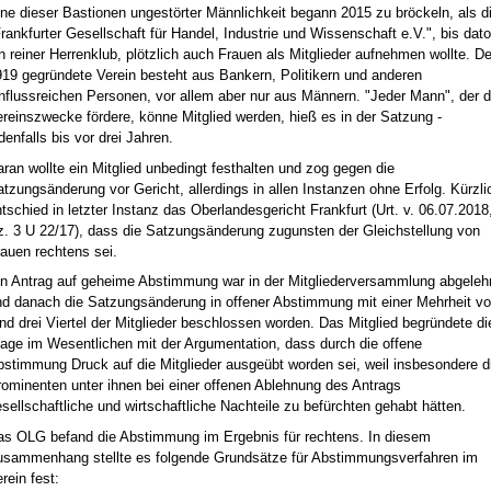
ne dieser Bastionen ungestörter Männlichkeit begann 2015 zu bröckeln, als d
rankfurter Gesellschaft für Handel, Industrie und Wissenschaft e.V.", bis dato
n reiner Herrenklub, plötzlich auch Frauen als Mitglieder aufnehmen wollte. De
919 gegründete Verein besteht aus Bankern, Politikern und anderen
nflussreichen Personen, vor allem aber nur aus Männern. "Jeder Mann", der d
reinszwecke fördere, könne Mitglied werden, hieß es in der Satzung -
denfalls bis vor drei Jahren.
ran wollte ein Mitglied unbedingt festhalten und zog gegen die
tzungsänderung vor Gericht, allerdings in allen Instanzen ohne Erfolg. Kürzli
tschied in letzter Instanz das Oberlandesgericht Frankfurt (Urt. v. 06.07.2018
z. 3 U 22/17), dass die Satzungsänderung zugunsten der Gleichstellung von
auen rechtens sei.
in Antrag auf geheime Abstimmung war in der Mitgliederversammlung abgeleh
nd danach die Satzungsänderung in offener Abstimmung mit einer Mehrheit v
nd drei Viertel der Mitglieder beschlossen worden. Das Mitglied begründete di
lage im Wesentlichen mit der Argumentation, dass durch die offene
bstimmung Druck auf die Mitglieder ausgeübt worden sei, weil insbesondere d
ominenten unter ihnen bei einer offenen Ablehnung des Antrags
sellschaftliche und wirtschaftliche Nachteile zu befürchten gehabt hätten.
as OLG befand die Abstimmung im Ergebnis für rechtens. In diesem
usammenhang stellte es folgende Grundsätze für Abstimmungsverfahren im
rein fest: