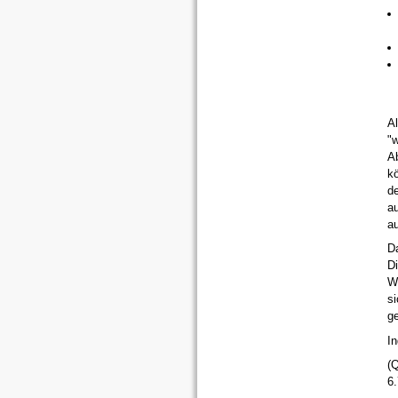
A
"
A
k
d
a
a
D
Di
We
si
ge
I
(Q
6.