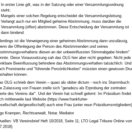
In erster Linie gilt, was in der Satzung oder einer Versammlungsordnung
steht;
Mangels einer solchen Regelung entscheidet die Versammlungsleitung;
Verlangt auch nur ein Mitglied geheime Abstimmung, muss darüber die
Versammlung (offen) abstimmen. Diese Entscheidung der Versammlung ist
dann bindend.
llerdings ist die Verweigerung einer geheimen Abstimmung dann unzulässig,
wenn die Offenlegung der Person des Abstimmenden und seines
bstimmungsverhaltens diesen an der unbeeinflussten Stimmabgabe hindern"
önnte. Diese Voraussetzung sah das OLG hier aber nicht gegeben: Nicht jede
enkbare Beeinflussung behindere das Abstimmungsverhalten tatsächlich. Und
uch Prominente und "führende Persönlichkeiten" müssten einen gewissen Dru
ushalten können.
as OLG schrieb dem Verein – quasi als obiter dictum - noch ins Stammbuch:
e Zulassung von Frauen stelle sich "geradezu als Erprobung der zentralen
rte des Vereins dar". Und der Verein hat schnell gelernt: Im Präsidium findet
ch mittlerweile laut Website (
https://www.frankfurter-
sellschaft.de/gesellschaft
) auch eine Frau (unter neun Präsidiumsmitgliedern)
ngo Krampen, Rechtsanwalt, Notar, Mediator
uellen: VB Vereinsbrief Heft 10/2018, Seite 11; LTO Legal Tribune Online vo
7.2018)