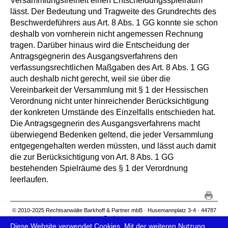
Versammlungsfreiheit einen Entscheidungsspielraum
lässt. Der Bedeutung und Tragweite des Grundrechts des
Beschwerdeführers aus Art. 8 Abs. 1 GG konnte sie schon
deshalb von vornherein nicht angemessen Rechnung
tragen. Darüber hinaus wird die Entscheidung der
Antragsgegnerin des Ausgangsverfahrens den
verfassungsrechtlichen Maßgaben des Art. 8 Abs. 1 GG
auch deshalb nicht gerecht, weil sie über die
Vereinbarkeit der Versammlung mit § 1 der Hessischen
Verordnung nicht unter hinreichender Berücksichtigung
der konkreten Umstände des Einzelfalls entschieden hat.
Die Antragsgegnerin des Ausgangsverfahrens macht
überwiegend Bedenken geltend, die jeder Versammlung
entgegengehalten werden müssten, und lässt auch damit
die zur Berücksichtigung von Art. 8 Abs. 1 GG
bestehenden Spielräume des § 1 der Verordnung
leerlaufen.
© 2010-2025 Rechtsanwälte Barkhoff & Partner mbB · Husemannplatz 3-4 · 44787
Bochum
Diese Website verwendet Cookies. Mit der weiteren Nutzung
Telefon: 0234 - 610600 · Fax: 0234 - 6106029