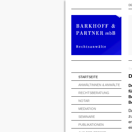
06
Si
D
STARTSEITE
ANWÄLTINNEN & ANWÄLTE
D
f
RECHTSBERATUNG
B
NOTAR
B
MEDIATION
Da
z
SEMINARE
en
PUBLIKATIONEN
ei