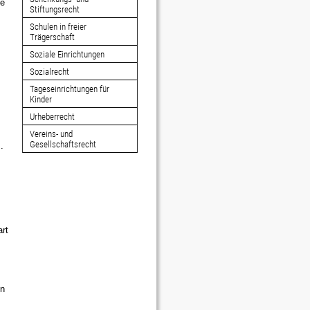
ne
Stiftungsrecht
Schulen in freier
Trägerschaft
Soziale Einrichtungen
Sozialrecht
m
Tageseinrichtungen für
Kinder
Urheberrecht
Vereins- und
Gesellschaftsrecht
.
rt
en