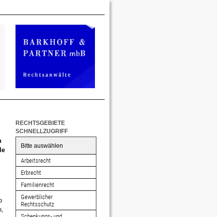
RECHTSGEBIETE
SCHNELLZUGRIFF
h
Bitte auswählen
le
Arbeitsrecht
Erbrecht
Familienrecht
Gewerblicher
b
Rechtsschutz
n,
Schenkungs- und