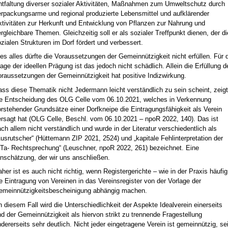
ntfaltung diverser sozialer Aktivitäten, Maßnahmen zum Umweltschutz durch
erpackungsarme und regional produzierte Lebensmittel und aufklärender
ktivitäten zur Herkunft und Entwicklung von Pflanzen zur Nahrung und
rgleichbare Themen. Gleichzeitig soll er als sozialer Treffpunkt dienen, der di
zialen Strukturen im Dorf fördert und verbessert.
es alles dürfte die Voraussetzungen der Gemeinnützigkeit nicht erfüllen. Für 
age der ideellen Prägung ist das jedoch nicht schädlich. Allein die Erfüllung d
raussetzungen der Gemeinnützigkeit hat positive Indizwirkung.
ss diese Thematik nicht Jedermann leicht verständlich zu sein scheint, zeigt
ie Entscheidung des OLG Celle vom 06.10.2021, welches in Verkennung
rstehender Grundsätze einer Dorfkneipe die Eintragungsfähigkeit als Verein
ersagt hat (OLG Celle, Beschl. vom 06.10.2021 – npoR 2022, 140). Das ist
ch allem nicht verständlich und wurde in der Literatur verschiedentlich als
usrutscher“ (Hüttemann ZIP 2021, 2524) und „kapitale Fehlinterpretation der
iTa- Rechtsprechung“ (Leuschner, npoR 2022, 261) bezeichnet. Eine
nschätzung, der wir uns anschließen.
her ist es auch nicht richtig, wenn Registergerichte – wie in der Praxis häufig
e Eintragung von Vereinen in das Vereinsregister von der Vorlage der
emeinnützigkeitsbescheinigung abhängig machen.
 diesem Fall wird die Unterschiedlichkeit der Aspekte Idealverein einerseits
d der Gemeinnützigkeit als hiervon strikt zu trennende Fragestellung
dererseits sehr deutlich. Nicht jeder eingetragene Verein ist gemeinnützig, se