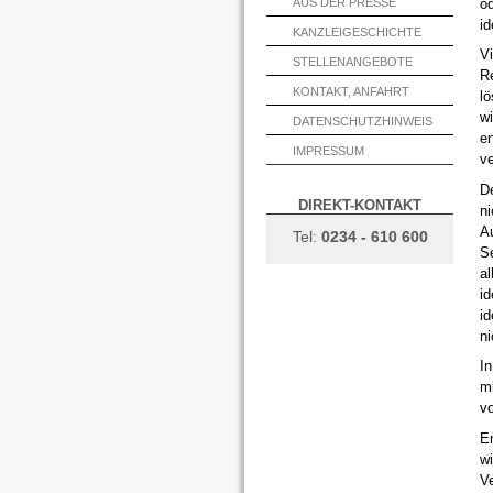
od
AUS DER PRESSE
id
KANZLEIGESCHICHTE
Vi
STELLENANGEBOTE
Re
KONTAKT, ANFAHRT
lö
wi
DATENSCHUTZHINWEIS
e
IMPRESSUM
ve
De
DIREKT-KONTAKT
ni
Au
Tel:
0234 - 610 600
S
al
id
id
ni
I
mi
v
E
wi
Ve