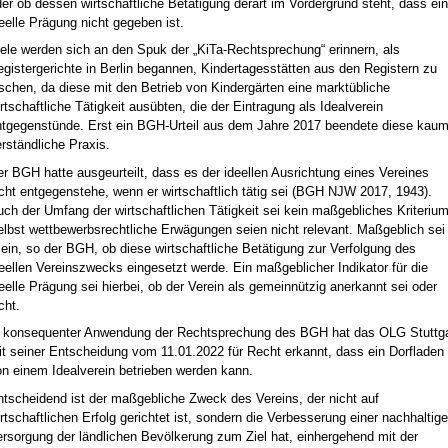
er ob dessen wirtschaftliche Betätigung derart im Vordergrund steht, dass ei
eelle Prägung nicht gegeben ist.
ele werden sich an den Spuk der „KiTa-Rechtsprechung“ erinnern, als
gistergerichte in Berlin begannen, Kindertagesstätten aus den Registern zu
schen, da diese mit den Betrieb von Kindergärten eine marktübliche
rtschaftliche Tätigkeit ausübten, die der Eintragung als Idealverein
ntgegenstünde. Erst ein BGH-Urteil aus dem Jahre 2017 beendete diese kau
rständliche Praxis.
r BGH hatte ausgeurteilt, dass es der ideellen Ausrichtung eines Vereines
cht entgegenstehe, wenn er wirtschaftlich tätig sei (BGH NJW 2017, 1943).
ch der Umfang der wirtschaftlichen Tätigkeit sei kein maßgebliches Kriterium
elbst wettbewerbsrechtliche Erwägungen seien nicht relevant. Maßgeblich sei
lein, so der BGH, ob diese wirtschaftliche Betätigung zur Verfolgung des
eellen Vereinszwecks eingesetzt werde. Ein maßgeblicher Indikator für die
eelle Prägung sei hierbei, ob der Verein als gemeinnützig anerkannt sei oder
cht.
n konsequenter Anwendung der Rechtsprechung des BGH hat das OLG Stuttga
t seiner Entscheidung vom 11.01.2022 für Recht erkannt, dass ein Dorfladen
on einem Idealverein betrieben werden kann.
ntscheidend ist der maßgebliche Zweck des Vereins, der nicht auf
rtschaftlichen Erfolg gerichtet ist, sondern die Verbesserung einer nachhaltig
rsorgung der ländlichen Bevölkerung zum Ziel hat, einhergehend mit der