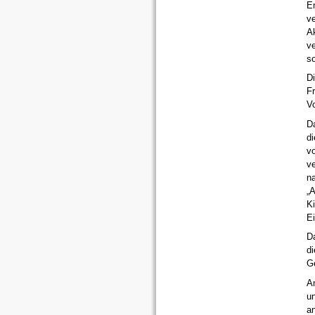
E
v
A
ve
so
Di
Fr
Vo
Da
d
vo
v
na
„A
K
Ei
Da
di
G
An
un
an